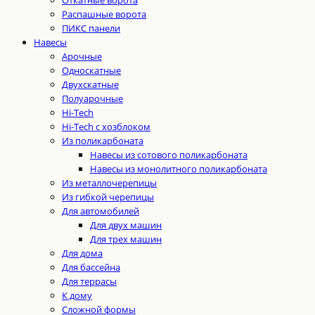
Распашные ворота
ПИКС панели
Навесы
Арочные
Односкатные
Двухскатные
Полуарочные
Hi-Tech
Hi-Tech с хозблоком
Из поликарбоната
Навесы из сотового поликарбоната
Навесы из монолитного поликарбоната
Из металлочерепицы
Из гибкой черепицы
Для автомобилей
Для двух машин
Для трех машин
Для дома
Для бассейна
Для террасы
К дому
Сложной формы