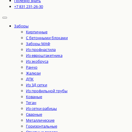
Полезно знать
+7 831 231-26-30
Заборы
Кирпичные
С бетонными блоками
Заборы МАФ
Из профнастила
Из евроштакетника
Из экобруса
Ранчо
Жалюзи
ДПК
Из 3Д сетки
Из профильной трубы
Кованые
Теган
Из сетки рабицы
Сварные
Металлические
Горизонтальные
Откатные ворота