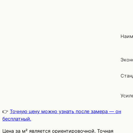
Наим
Экон
Стан
Усил
👉
Точную цену можно узнать после замера — он
бесплатный.
Цена за м² является ориентировочной. Точная