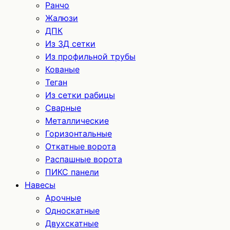
Ранчо
Жалюзи
ДПК
Из 3Д сетки
Из профильной трубы
Кованые
Теган
Из сетки рабицы
Сварные
Металлические
Горизонтальные
Откатные ворота
Распашные ворота
ПИКС панели
Навесы
Арочные
Односкатные
Двухскатные