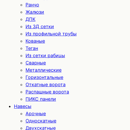
Ранчо
Жалюзи
ДПК
Из 3Д сетки
Из профильной трубы
Кованые
Теган
Из сетки рабицы
Сварные
Металлические
Горизонтальные
Откатные ворота
Распашные ворота
ПИКС панели
Навесы
Арочные
Односкатные
Двухскатные