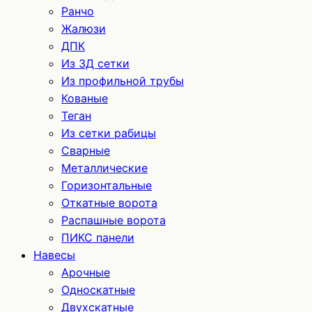
Ранчо
Жалюзи
ДПК
Из 3Д сетки
Из профильной трубы
Кованые
Теган
Из сетки рабицы
Сварные
Металлические
Горизонтальные
Откатные ворота
Распашные ворота
ПИКС панели
Навесы
Арочные
Односкатные
Двухскатные