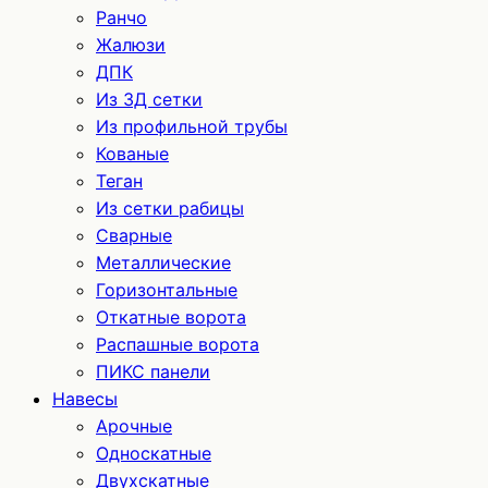
Ранчо
Жалюзи
ДПК
Из 3Д сетки
Из профильной трубы
Кованые
Теган
Из сетки рабицы
Сварные
Металлические
Горизонтальные
Откатные ворота
Распашные ворота
ПИКС панели
Навесы
Арочные
Односкатные
Двухскатные