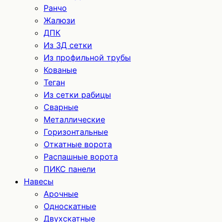
Ранчо
Жалюзи
ДПК
Из 3Д сетки
Из профильной трубы
Кованые
Теган
Из сетки рабицы
Сварные
Металлические
Горизонтальные
Откатные ворота
Распашные ворота
ПИКС панели
Навесы
Арочные
Односкатные
Двухскатные