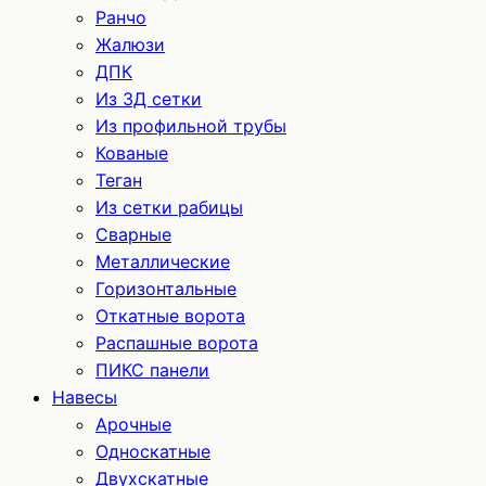
Ранчо
Жалюзи
ДПК
Из 3Д сетки
Из профильной трубы
Кованые
Теган
Из сетки рабицы
Сварные
Металлические
Горизонтальные
Откатные ворота
Распашные ворота
ПИКС панели
Навесы
Арочные
Односкатные
Двухскатные